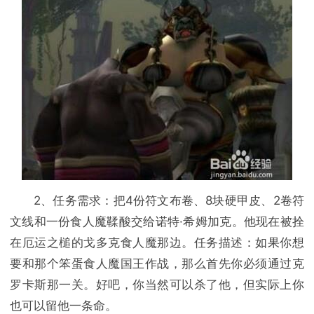
2、任务需求：把4份符文布卷、8块硬甲皮、2卷符
文线和一份食人魔鞣酸交给诺特·希姆加克。他现在被拴
在厄运之槌的戈多克食人魔那边。任务描述：如果你想
要和那个笨蛋食人魔国王作战，那么首先你必须通过克
罗卡斯那一关。好吧，你当然可以杀了他，但实际上你
也可以留他一条命。