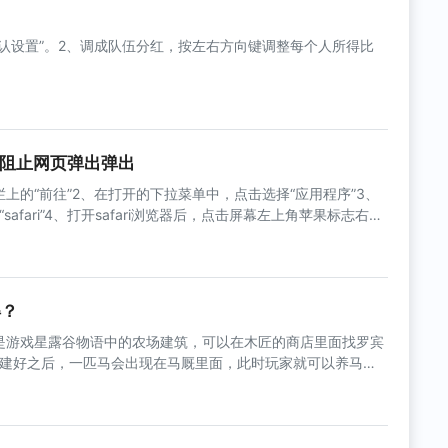
确认设置”。2、调成队伍分红，按左右方向键调整每个人所得比
取消阻止网页弹出弹出
上的“前往”2、在打开的下拉菜单中，点击选择“应用程序”3、
afari”4、打开safari浏览器后，点击屏幕左上角苹果标志右侧
safari菜单中，选择“偏好设置”6、打开偏好设置后点击顶部的“安全
中，取消“阻止弹出式窗口”前面的勾选8、然后点击左上角的红色
即可
得？
是游戏星露谷物语中的农场建筑，可以在木匠的商店里面找罗宾
建好之后，一匹马会出现在马厩里面，此时玩家就可以养马