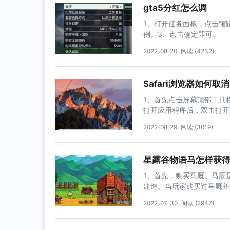
gta5分红怎么调
1、打开任务面板，点击“
例。3、点击确定即可。
2022-08-20
阅读 (4232)
Safari浏览器如何
1、首先点击屏幕顶部工具栏
打开应用程序后，双击打开“s
的“safari”5、在打开的
2022-08-29
阅读 (3019)
性”标签7、在安全性设置
叉号，关闭safari偏好设置
星露谷物语马怎样获
1、首先，购买马厩。马厩
建造。当玩家购买过马厩并
了。
2022-07-30
阅读 (2947)