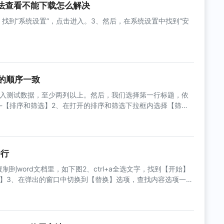
法查看不能下载怎么解决
、找到“系统设置”，点击进入。3、然后，在系统设置中找到“安
格的顺序一致
l输入测试数据，至少两列以上。然后，我们选择第一行标题，依
-【排序和筛选】2、在打开的排序和筛选下拉框内选择【筛
行筛选操作了。
一行
制到word文档里，如下图2、ctrl+a全选文字，找到【开始】
】3、在弹出的窗口中切换到【替换】选项，查找内容选项一栏
填或填写你需要的分隔符例如：我这里填写了“，”，然后点击
会弹出一个提示窗口，这里我们点【是】5、替换完成以后我们
成了一行6、要注意上面第三步的“^p”，是英文状态下的符号，