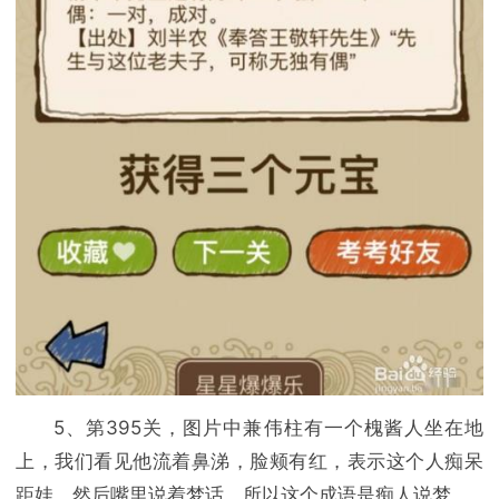
5、第395关，图片中兼伟柱有一个槐酱人坐在地
上，我们看见他流着鼻涕，脸颊有红，表示这个人痴呆
距娃，然后嘴里说着梦话，所以这个成语是痴人说梦，