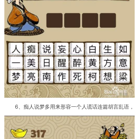
6、痴人说梦多用来形容一个人谎话连篇胡言乱语，