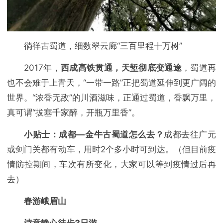
徜徉古蜀道，细数翠云廊“三百里程十万树”
2017年，
西成高铁贯通，天堑彻底变通途
，蜀道再
也不会难于上青天，“一带一路”正把蜀道延伸到更广阔的
世界。“浓香无敌”的川酒滋味，正通过蜀道，香飘万里，
真可谓“拔塞千家醉，开瓶万里香”。
小贴士：成都—金牛古蜀道怎么去？
成都去往广元
或剑门关都有动车，用时2个多小时可到达。（但目前疫
情防控期间，车次有所变化，大家可以等到疫情过后再
去）
春游峨眉山
诗意静心徒步3日游