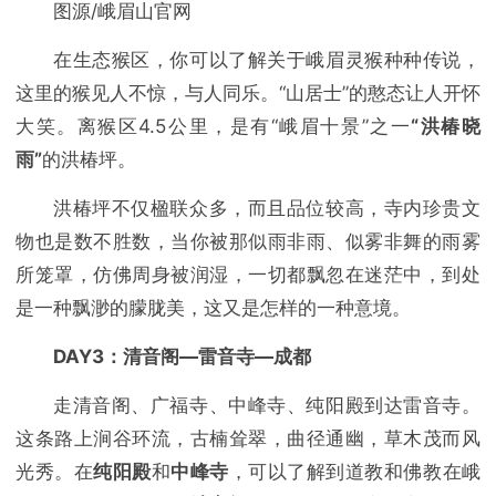
图源/峨眉山官网
在生态猴区，你可以了解关于峨眉灵猴种种传说，
这里的猴见人不惊，与人同乐。“山居士”的憨态让人开怀
大笑。离猴区4.5公里，是有“峨眉十景”之一
“洪椿晓
雨”
的洪椿坪。
洪椿坪不仅楹联众多，而且品位较高，寺内珍贵文
物也是数不胜数，当你被那似雨非雨、似雾非舞的雨雾
所笼罩，仿佛周身被润湿，一切都飘忽在迷茫中，到处
是一种飘渺的朦胧美，这又是怎样的一种意境。
DAY3：清音阁—雷音寺—成都
走清音阁、广福寺、中峰寺、纯阳殿到达雷音寺。
这条路上涧谷环流，古楠耸翠，曲径通幽，草木茂而风
光秀。在
纯阳殿
和
中峰寺
，可以了解到道教和佛教在峨