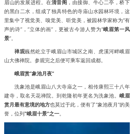
眉山的发展进程。在
清音阁
，由接御、牛心二亭，桥下
的黑白二水，组成了独具特色的寺庙山水园林环境，这
里集中了视觉美、嗅觉美、听觉美，被园林学家称为“有
声的诗”，“立体的画”，更被古今游人赞为“
峨眉第一风
景
”。
禅观
巍然屹立于峨眉山市城区之南、虎溪河畔峨眉
山大佛禅院。参观完之后便可乘车返回成都。
峨眉赏“象池月夜”
洗象池是峨眉山八大寺庙之一，相传康熙三十八年
建寺，取名天花禅院。到乾隆初年更名为洗象池。
峨眉
赏月最有意境的地方
也莫过于此，便有了“象池夜月”的美
誉，位列
“峨眉十景”之一
。