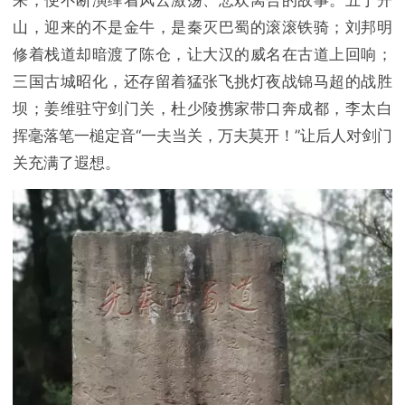
山，迎来的不是金牛，是秦灭巴蜀的滚滚铁骑；刘邦明
修着栈道却暗渡了陈仓，让大汉的威名在古道上回响；
三国古城昭化，还存留着猛张飞挑灯夜战锦马超的战胜
坝；姜维驻守剑门关，杜少陵携家带口奔成都，李太白
挥毫落笔一槌定音“一夫当关，万夫莫开！”让后人对剑门
关充满了遐想。