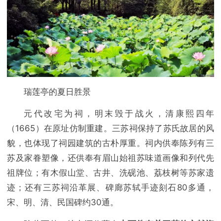
瑞莲亭的夏日胜景
元代改宅为祠，明末毁于战火，清康熙四年
（1665）在原址仿制重建。三苏祠保持了苏氏故居的风
貌，也体现了祠园建筑的古朴厚重。祠内供奉陈列有三
苏及家眷塑像，还供奉有眉山始祖苏味道画像和列代先
祖牌位；有木假山堂、古井、洗砚池、荔枝树等苏家遗
迹；还有三苏祠沿革展、碑廊苏轼手迹刻石80多通，
宋、明、清、民国碑约30通。