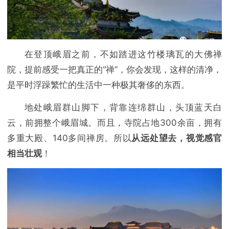
在登顶峨眉之前，不如踏进这竹楼璃瓦的大佛禅
院，提前感受一把真正的“禅”，你会发现，这样的清净，
是平时浮躁繁忙的生活中一种极其奢侈的东西。
地处峨眉群山脚下，背靠连绵群山，头顶蓝天白
云，前拥整个峨眉城。而且，寺院占地300余亩，拥有
多重大殿、140多间禅房。所以
从远处望去，视觉感官
相当壮观
！