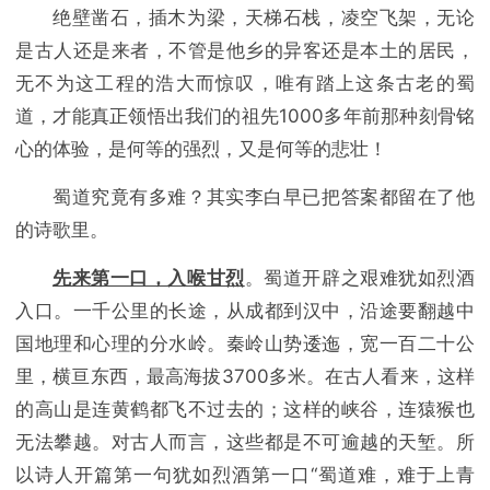
绝壁凿石，插木为梁，天梯石栈，凌空飞架，无论
是古人还是来者，不管是他乡的异客还是本土的居民，
无不为这工程的浩大而惊叹，唯有踏上这条古老的蜀
道，才能真正领悟出我们的祖先1000多年前那种刻骨铭
心的体验，是何等的强烈，又是何等的悲壮！
蜀道究竟有多难？其实李白早已把答案都留在了他
的诗歌里。
先来第一口，入喉甘烈
。蜀道开辟之艰难犹如烈酒
入口。一千公里的长途，从成都到汉中，沿途要翻越中
国地理和心理的分水岭。秦岭山势逶迤，宽一百二十公
里，横亘东西，最高海拔3700多米。在古人看来，这样
的高山是连黄鹤都飞不过去的；这样的峡谷，连猿猴也
无法攀越。对古人而言，这些都是不可逾越的天堑。所
以诗人开篇第一句犹如烈酒第一口“蜀道难，难于上青