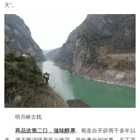
天”。
明月峡古栈
再品这第二口，滋味醇厚
。蜀道自开辟两千多年以
来，便不断演绎着风云激荡、悲欢离合的故事。五丁开