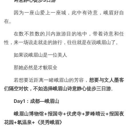
因为一座山爱上一座城，此中有诗意，峨眉好自
在。
在数不胜数的川内旅游目的地中，带着诗意和任
性，来一场说走就走的旅行，往往就是在说峨眉山了。
如果说峨眉山是一位美人
那她必然是才貌双全
若想要近距离一睹峨眉山的芳容，
想要与文人墨客
们隔空对饮，不如选择峨眉山诗意静心徒步三日游
。
Day1：成都—峨眉山
峨眉山博物馆+报国寺+伏虎寺+萝峰晴云+报国夜
花园+氡温泉+《灵秀峨眉》