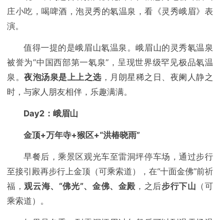
庄小吃，喝啤酒，泡灵秀的氡温泉，看《灵秀峨眉》表
演。
值得一提的是峨眉山氡温泉。峨眉山的灵秀氡温泉
被誉为“中国西部第一氡泉”，呈现世界级罕见极品氡温
泉。
夜泡汤泉是上上之选
，月朗星稀之日、夜阑人静之
时，与家人朋友相伴，乐趣满满。
Day2：峨眉山
金顶+万年寺+猴区+“洪椿晓雨”
早餐后，乘景区观光车至雷洞坪停车场，通过步行
至接引殿再步行上金顶（可乘索道），在“十面金佛”前祈
福，
观云海、“佛光”、金佛、金殿
，之后
步行下山
（可
乘索道）。