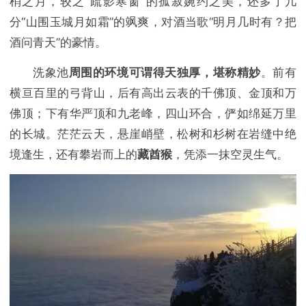
梢之月，较之“疏影寒窗”的孤寂婉约之美，还多了几
分“山围玉城月如霜”的飒爽，对酒当歌“明月几时有？把
酒问青天”的豪情。
洗象池
周围的环境可谓得天独厚，堪称精妙
。前有
横亘百里的弓背山，后有高出云表的千佛顶、金顶和万
佛顶；下有华严顶和九老峰，四山环合，俨如绵延万里
的长城。茫茫云天，悬崖峭壁，松树和杉树在岩缝中绝
境逢生，还有攀岩而上的
藏酋猴
，凭添一抹空灵生气。