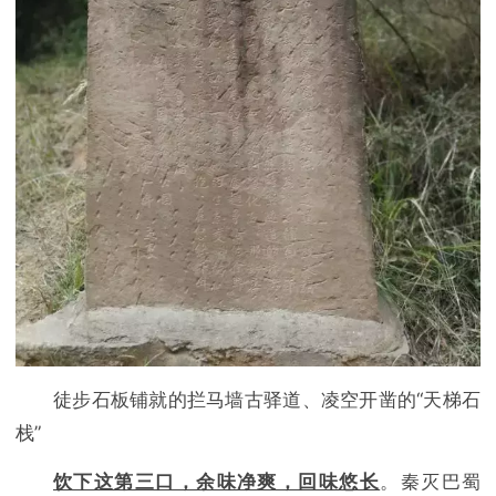
徒步石板铺就的拦马墙古驿道、凌空开凿的“天梯石
栈”
饮下这第三口，余味净爽，回味悠长
。秦灭巴蜀