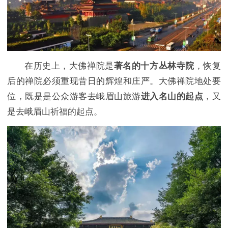
在历史上，大佛禅院是
著名的十方丛林寺院
，恢复
后的禅院必须重现昔日的辉煌和庄严。大佛禅院地处要
位，既是是公众游客去峨眉山旅游
进入名山的起点
，又
是去峨眉山祈福的起点。