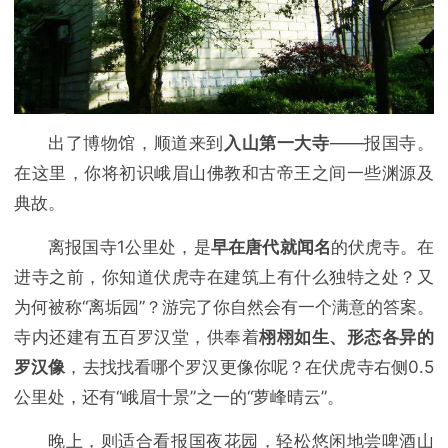
出了博物馆，顺道来到
入山第一大寺
——报国寺。
在这里，你将初识峨眉山佛教和古帝王之间一些渊源及
典故。
离报国寺1公里处，是
早在唐代就闻名
的伏虎寺。在
进寺之前，你知道伏虎寺在建筑上有什么独特之处？又
为何被称“离垢园”？游完了你自然会有一个满意的答案。
寺内还建有五百罗汉堂，供奉着
栩栩如生、形态各异的
罗汉像
，去找找看哪个罗汉更像你呢？在伏虎寺右侧0.5
公里处，还有“峨眉十景”之一的“萝峰晴云”。
晚上，则适合看报国夜花园，轻松悠闲地尝啤酒山