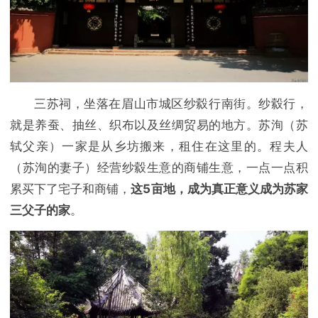
三苏祠，坐落在眉山市城区纱縠行南街。纱縠行，
就是养蚕、抽丝、织布以及丝绸贸易的地方。苏洵（苏
轼父亲）一家是从乡坊搬来，租住在这里的。程夫人
（苏洵的妻子）经营纱縠生意的商铺生意，一点一点积
累买下了宅子和商铺，
这5亩地，成为真正意义成为苏家
三父子的家
。