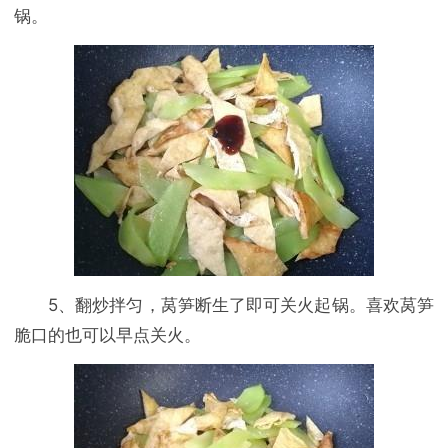
锅。
5、翻炒拌匀，莴笋断生了即可关火起锅。喜欢莴笋
脆口的也可以早点关火。