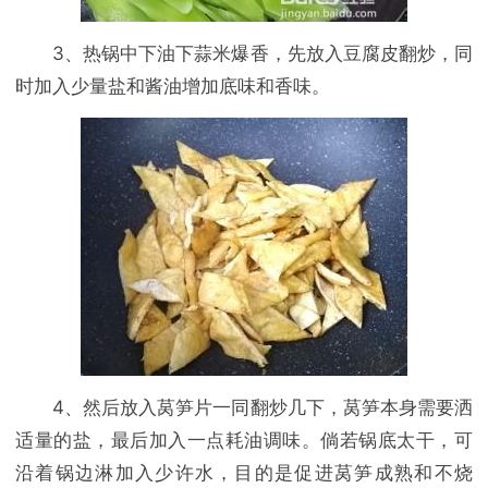
3、热锅中下油下蒜米爆香，先放入豆腐皮翻炒，同
时加入少量盐和酱油增加底味和香味。
4、然后放入莴笋片一同翻炒几下，莴笋本身需要洒
适量的盐，最后加入一点耗油调味。倘若锅底太干，可
沿着锅边淋加入少许水，目的是促进莴笋成熟和不烧